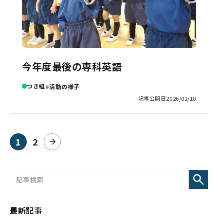
今年度最後の専科英語
つき組
活動の様子
記事公開日
2026/02/10
1
2
ページ目
ページ目
次へ
最新記事