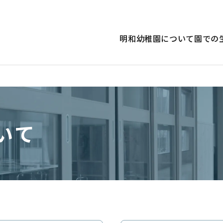
明和幼稚園について
園での
いて