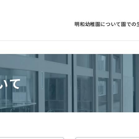
明和幼稚園について
園での
いて