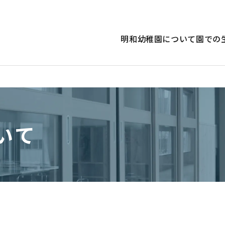
明和幼稚園について
園での
いて