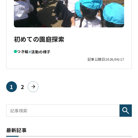
初めての園庭探索
つき組
活動の様子
記事公開日
2026/04/17
1
2
ページ目
ページ目
次へ
最新記事